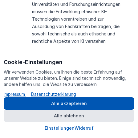
Universitäten und Forschungseinrichtungen
müssen die Entwicklung ethischer KI-
Technologien vorantreiben und zur
Ausbildung von Fachkräften beitragen, die
sowohl technische als auch ethische und
rechtliche Aspekte von KI verstehen.
Cookie-Einstellungen
Wir verwenden Cookies, um Ihnen die beste Erfahrung auf
unserer Website zu bieten. Einige sind technisch notwendig,
Torsten Drews
andere helfen uns, die Website zu verbessern.
Impressum
Datenschutzerklärung
Torsten Drews ist IT-Manager sowie Experte
Alle akzeptieren
für IT-Compliance, Informationssicherheit
und IT-Governance. Als ehemaliger
Alle ablehnen
Geschäftsführer der zentralen IT-
Einstellungen
Widerruf
Dienstleistungsgesellschaft eines