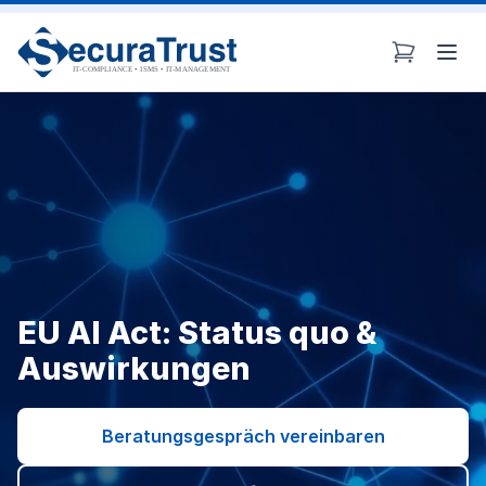
JLIB_HTML_SKIP_TO_CONTENT
Zum Hauptinhalt springen
JTO
EU AI Act: Status quo &
Auswirkungen
Beratungsgespräch vereinbaren