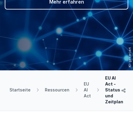
Mehr erfahren
EU AI
EU
Act -
Startseite
Ressourcen
AI
Status
JGLOB
Act
und
Zeitplan