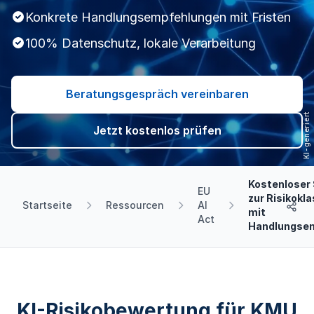
Konkrete Handlungsempfehlungen mit Fristen
100% Datenschutz, lokale Verarbeitung
Beratungsgespräch vereinbaren
Jetzt kostenlos prüfen
Kostenloser
EU
zur Risikokla
Startseite
Ressourcen
AI
JGLOB
mit
Act
Handlungse
KI-Risikobewertung für KMU