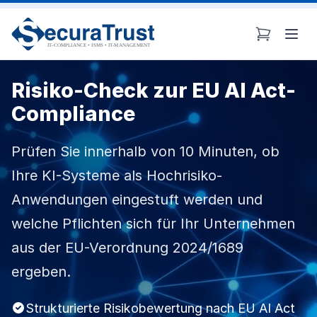
JLIB_HTML_SKIP_TO_CONTENT
Zum Hauptinhalt springen
JTO
Risiko-Check zur EU AI Act-
Compliance
Prüfen Sie innerhalb von 10 Minuten, ob
Ihre KI-Systeme als Hochrisiko-
Anwendungen eingestuft werden und
welche Pflichten sich für Ihr Unternehmen
aus der EU-Verordnung 2024/1689
ergeben.
Strukturierte Risikobewertung nach EU AI Act