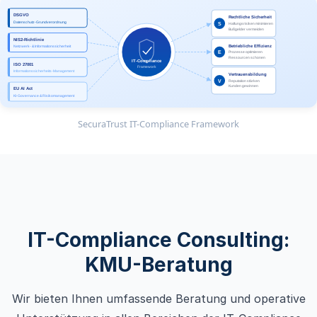
DSGVO
Rechtliche Sicherheit
Datenschutz-Grundverordnung
S
Haftungsrisiken minimieren
Bußgelder vermeiden
NIS2-Richtlinie
Betriebliche Effizienz
Netzwerk- & Informationssicherheit
E
Prozesse optimieren
Ressourcen schonen
IT-Compliance
ISO 27001
Framework
Informationssicherheits-Management
Vertrauensbildung
V
Reputation stärken
Kunden gewinnen
EU AI Act
KI-Governance & Risikomanagement
SecuraTrust IT-Compliance Framework
IT-Compliance Consulting:
KMU-Beratung
Wir bieten Ihnen umfassende Beratung und operative