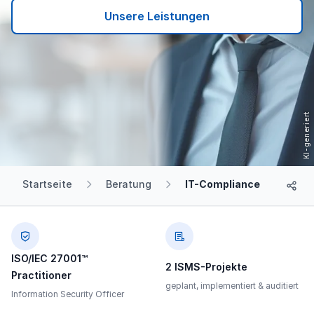
Unsere Leistungen
Startseite
Beratung
IT-Compliance
JGLOB
ISO/IEC 27001™
2 ISMS-Projekte
Practitioner
geplant, implementiert & auditiert
Information Security Officer