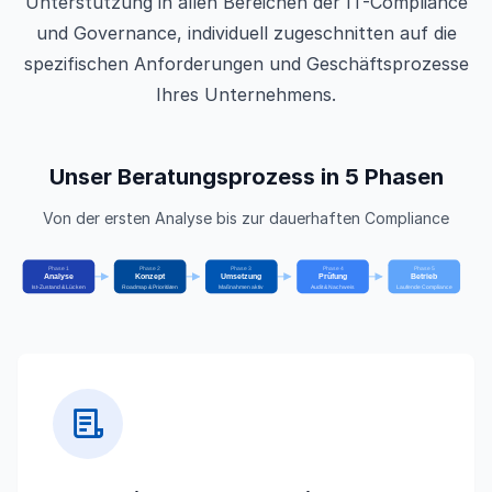
Unterstützung in allen Bereichen der IT-Compliance
und Governance, individuell zugeschnitten auf die
spezifischen Anforderungen und Geschäftsprozesse
Ihres Unternehmens.
Unser Beratungsprozess in 5 Phasen
Von der ersten Analyse bis zur dauerhaften Compliance
Phase 1
Phase 2
Phase 3
Phase 4
Phase 5
Analyse
Konzept
Umsetzung
Prüfung
Betrieb
Ist-Zustand & Lücken
Roadmap & Prioritäten
Maßnahmen aktiv
Audit & Nachweis
Laufende Compliance